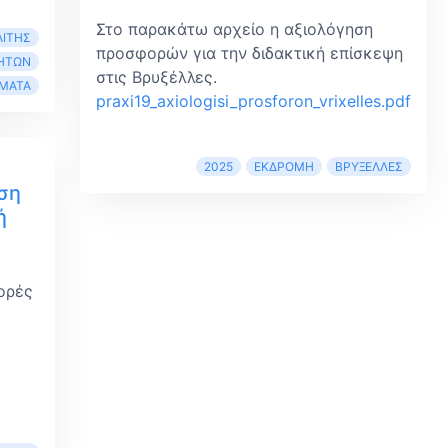
Στο παρακάτω αρχείο η αξιολόγηση
ΛΊΤΗΣ
προσφορών για την διδακτική επίσκεψη
ΤΉΤΩΝ
στις Βρυξέλλες.
ΏΜΑΤΑ
praxi19_axiologisi_prosforon_vrixelles.pdf
2025
ΕΚΔΡΟΜΉ
ΒΡΥΞΈΛΛΕΣ
ση
ή
ορές