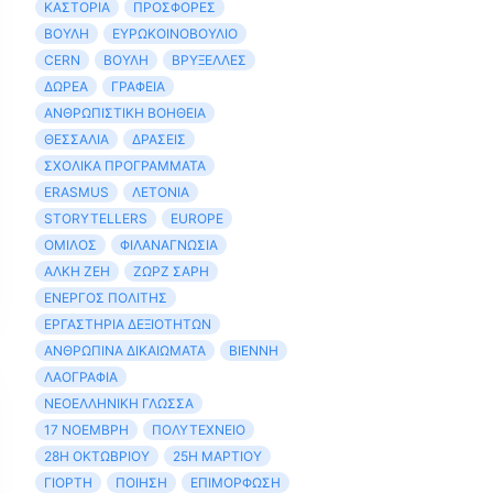
ΚΑΣΤΟΡΙΆ
ΠΡΟΣΦΟΡΈΣ
ΒΟΥΛΉ
ΕΥΡΩΚΟΙΝΟΒΟΎΛΙΟ
CERN
ΒΟΥΛΉ
ΒΡΥΞΈΛΛΕΣ
ΔΩΡΕΆ
ΓΡΑΦΕΊΑ
ΑΝΘΡΩΠΙΣΤΙΚΉ ΒΟΉΘΕΙΑ
ΘΕΣΣΑΛΊΑ
ΔΡΑΣΕΙΣ
ΣΧΟΛΙΚΆ ΠΡΟΓΡΆΜΜΑΤΑ
ERASMUS
ΛΕΤΟΝΊΑ
STORYTELLERS
EUROPE
ΌΜΙΛΟΣ
ΦΙΛΑΝΑΓΝΩΣΊΑ
ΆΛΚΗ ΖΈΗ
ΖΩΡΖ ΣΑΡΉ
ΕΝΕΡΓΌΣ ΠΟΛΊΤΗΣ
ΕΡΓΑΣΤΉΡΙΑ ΔΕΞΙΟΤΉΤΩΝ
ΑΝΘΡΏΠΙΝΑ ΔΙΚΑΙΏΜΑΤΑ
ΒΙΈΝΝΗ
ΛΑΟΓΡΑΦΊΑ
ΝΕΟΕΛΛΗΝΙΚΉ ΓΛΏΣΣΑ
17 ΝΟΈΜΒΡΗ
ΠΟΛΥΤΕΧΝΕΊΟ
28Η ΟΚΤΩΒΡΊΟΥ
25Η ΜΑΡΤΊΟΥ
ΓΙΟΡΤΉ
ΠΟΊΗΣΗ
ΕΠΙΜΌΡΦΩΣΗ