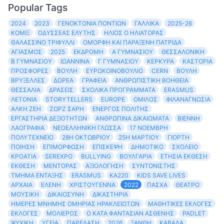
Popular Tags
2024
2023
ΓΕΝΟΚΤΟΝΊΑ ΠΟΝΤΊΩΝ
ΓΑΛΛΙΚΆ
2025-26
ΚΌΜΙΞ
ΟΔΥΣΣΈΑΣ ΕΛΎΤΗΣ
ΉΛΙΟΣ Ο ΗΛΙΆΤΟΡΑΣ
ΘΑΛΑΣΣΙΝΌ ΤΡΙΦΎΛΛΙ
ΌΜΟΡΦΗ ΚΑΙ ΠΑΡΆΞΕΝΗ ΠΑΤΡΊΔΑ
ΑΓΙΑΣΜΌΣ
2025
ΕΚΔΡΟΜΉ
Α ΓΥΜΝΑΣΊΟΥ
ΘΕΣΣΑΛΟΝΊΚΗ
Β ΓΥΜΝΑΣΊΟΥ
ΙΩΆΝΝΙΝΑ
Γ ΓΥΜΝΑΣΊΟΥ
ΚΈΡΚΥΡΑ
ΚΑΣΤΟΡΙΆ
ΠΡΟΣΦΟΡΈΣ
ΒΟΥΛΉ
ΕΥΡΩΚΟΙΝΟΒΟΎΛΙΟ
CERN
ΒΟΥΛΉ
ΒΡΥΞΈΛΛΕΣ
ΔΩΡΕΆ
ΓΡΑΦΕΊΑ
ΑΝΘΡΩΠΙΣΤΙΚΉ ΒΟΉΘΕΙΑ
ΘΕΣΣΑΛΊΑ
ΔΡΑΣΕΙΣ
ΣΧΟΛΙΚΆ ΠΡΟΓΡΆΜΜΑΤΑ
ERASMUS
ΛΕΤΟΝΊΑ
STORYTELLERS
EUROPE
ΌΜΙΛΟΣ
ΦΙΛΑΝΑΓΝΩΣΊΑ
ΆΛΚΗ ΖΈΗ
ΖΩΡΖ ΣΑΡΉ
ΕΝΕΡΓΌΣ ΠΟΛΊΤΗΣ
ΕΡΓΑΣΤΉΡΙΑ ΔΕΞΙΟΤΉΤΩΝ
ΑΝΘΡΏΠΙΝΑ ΔΙΚΑΙΏΜΑΤΑ
ΒΙΈΝΝΗ
ΛΑΟΓΡΑΦΊΑ
ΝΕΟΕΛΛΗΝΙΚΉ ΓΛΏΣΣΑ
17 ΝΟΈΜΒΡΗ
ΠΟΛΥΤΕΧΝΕΊΟ
28Η ΟΚΤΩΒΡΊΟΥ
25Η ΜΑΡΤΊΟΥ
ΓΙΟΡΤΉ
ΠΟΊΗΣΗ
ΕΠΙΜΌΡΦΩΣΗ
ΕΠΊΣΚΕΨΗ
ΔΗΜΟΤΙΚΌ
ΣΧΟΛΕΊΟ
ΚΡΟΑΤΊΑ
SEREXPO
BULLYING
ΒΟΥΛΓΑΡΊΑ
ΕΤΉΣΙΑ ΈΚΘΕΣΗ
ΈΚΘΕΣΗ
ΜΈΝΤΟΡΑΣ
ΑΞΙΟΛΌΓΗΣΗ
ΣΥΝΤΟΝΙΣΤΉΣ
ΤΜΉΜΑ ΈΝΤΑΞΗΣ
ERASMUS
KA220
KIDS SAVE LIVES
ΑΡΧΑΊΑ
ΕΛΈΝΗ
ΧΡΙΣΤΟΎΓΕΝΝΑ
2022
ΠΆΣΧΑ
ΘΈΑΤΡΟ
ΜΟΥΣΙΚΉ
ΔΙΚΑΙΟΣΎΝΗ
ΔΙΚΑΣΤΉΡΙΑ
ΗΜΈΡΕΣ ΜΝΉΜΗΣ ΟΜΗΡΊΑΣ ΗΡΑΚΛΕΙΩΤΏΝ
ΜΑΘΗΤΙΚΈΣ ΕΚΛΟΓΈΣ
ΕΚΛΟΓΈΣ
ΜΟΛΙΈΡΟΣ
Ο ΚΑΤΆ ΦΑΝΤΑΣΊΑΝ ΑΣΘΕΝΉΣ
PADLET
ΨΥΧΙΚΉ
ΥΓΕΊΑ
ΠΑΡΈΛΑΣΗ
2026
ΞΆΝΘΗ
ΚΑΒΆΛΑ