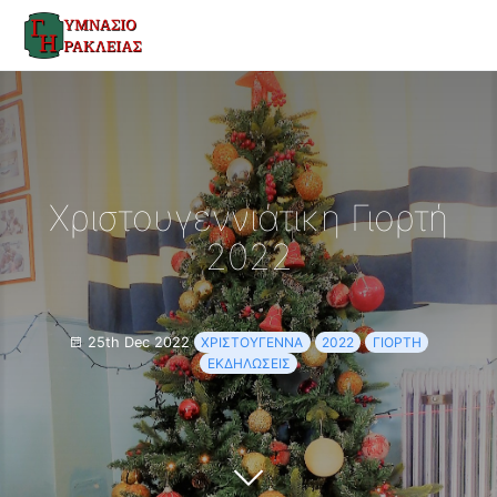
Χριστουγεννιάτικη Γιορτή
2022
25th Dec 2022
ΧΡΙΣΤΟΎΓΕΝΝΑ
2022
ΓΙΟΡΤΉ
ΕΚΔΗΛΏΣΕΙΣ