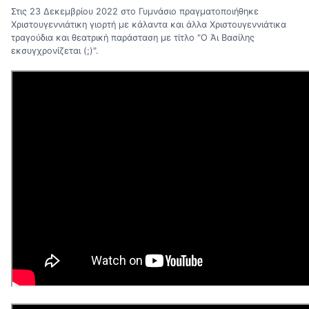
Στις 23 Δεκεμβρίου 2022 στο Γυμνάσιο πραγματοποιήθηκε
Χριστουγεννιάτικη γιορτή με κάλαντα και άλλα Χριστουγεννιάτικα
τραγούδια και θεατρική παράσταση με τίτλο "Ο Άι Βασίλης
εκσυγχρονίζεται (;)".