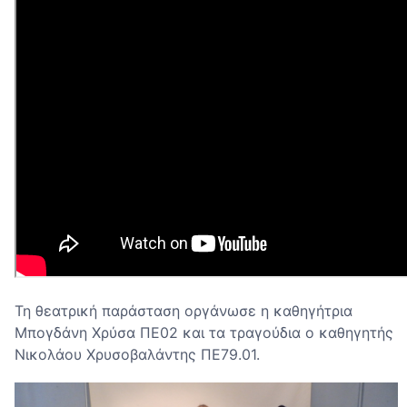
Τη θεατρική παράσταση οργάνωσε η καθηγήτρια
Μπογδάνη Χρύσα ΠΕ02 και τα τραγούδια ο καθηγητής
Νικολάου Χρυσοβαλάντης ΠΕ79.01.