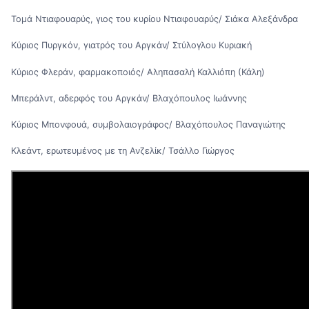
Τομά Ντιαφουαρύς, γιος του κυρίου Ντιαφουαρύς/ Σιάκα Αλεξάνδρα
Κύριος Πυργκόν, γιατρός του Αργκάν/ Στύλογλου Κυριακή
Κύριος Φλεράν, φαρμακοποιός/ Αληπασαλή Καλλιόπη (Κάλη)
Μπεράλντ, αδερφός του Αργκάν/ Βλαχόπουλος Ιωάννης
Κύριος Μπονφουά, συμβολαιογράφος/ Βλαχόπουλος Παναγιώτης
Κλεάντ, ερωτευμένος με τη Ανζελίκ/ Τσάλλο Γιώργος