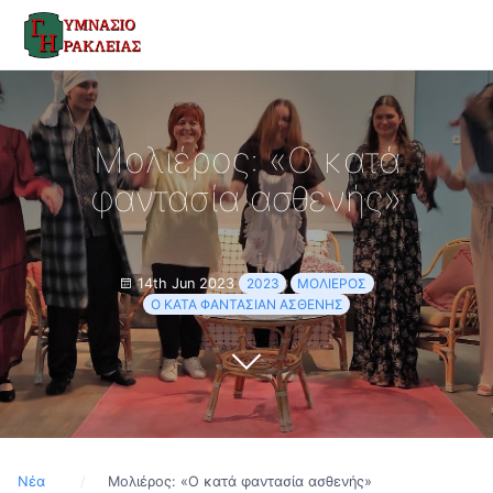
Μολιέρος: «Ο κατά
φαντασία ασθενής»
14th Jun 2023
2023
ΜΟΛΙΈΡΟΣ
Ο ΚΑΤΆ ΦΑΝΤΑΣΊΑΝ ΑΣΘΕΝΉΣ
Νέα
Μολιέρος: «Ο κατά φαντασία ασθενής»